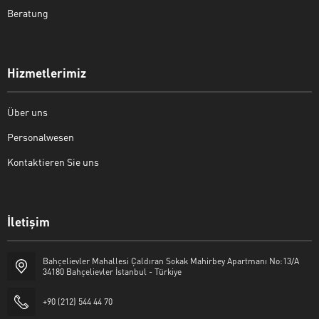
Beratung
Hizmetlerimiz
Über uns
Personalwesen
Kontaktieren Sie uns
İletişim
ÖZPA Grup Yapı Sanayi Ticaret
Bahçelievler Mahallesi Çaldıran Sokak Mahirbey Apartmanı No:13/A
34180 Bahçelievler İstanbul - Türkiye
Limited Şirketi
+90 (212) 544 44 70