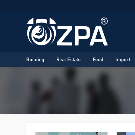
Building
Real Estate
Food
Import –