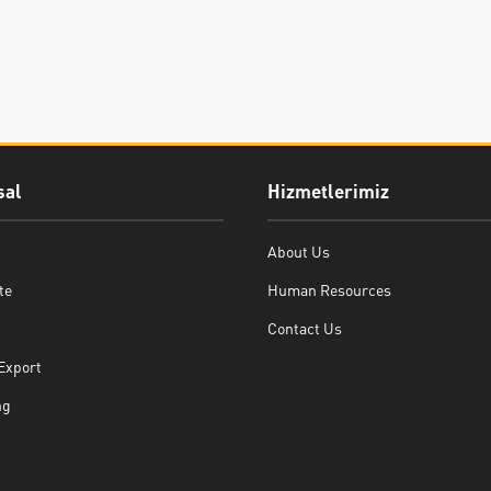
al
Hizmetlerimiz
About Us
te
Human Resources
Contact Us
Export
ng