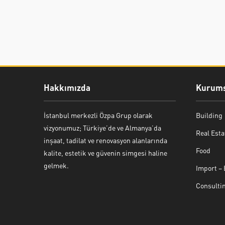
Hakkımızda
Kurums
ÖZPA Grup Yapı Sanayi Ticaret
İstanbul merkezli Özpa Grup olarak
Building
vizyonumuz; Türkiye’de ve Almanya’da
Limited Şirketi
Real Esta
inşaat, tadilat ve renovasyon alanlarında
Food
kalite, estetik ve güvenin simgesi haline
gelmek.
Import – 
Consulti
Cevap Yaz