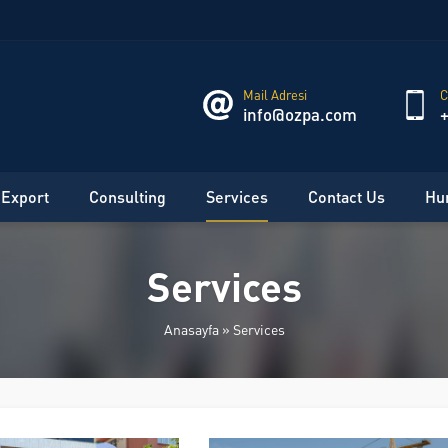
Mail Adresi
C
info@ozpa.com
+
 Export
Consulting
Services
Contact Us
Hu
Services
Anasayfa
»
Services